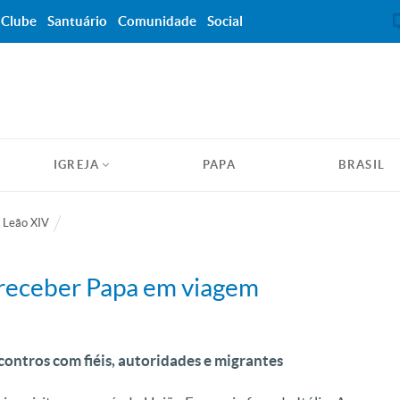
Clube
Santuário
Comunidade
Social
IGREJA
PAPA
BRASIL
 Leão XIV
 receber Papa em viagem
contros com fiéis, autoridades e migrantes