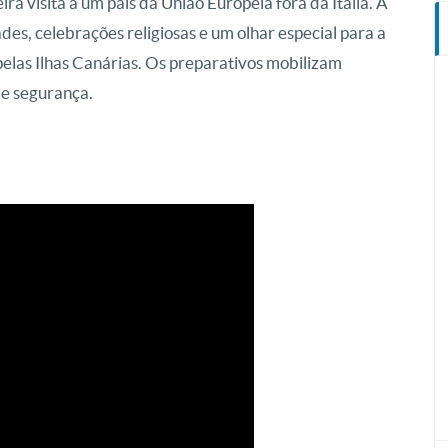
ra visita a um país da União Europeia fora da Itália. A
es, celebrações religiosas e um olhar especial para a
elas Ilhas Canárias. Os preparativos mobilizam
de segurança.