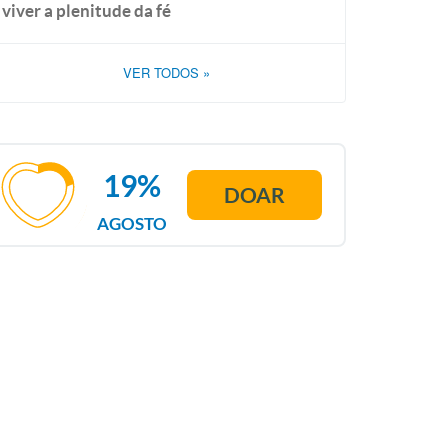
viver a plenitude da fé
VER TODOS
»
19%
DOAR
AGOSTO