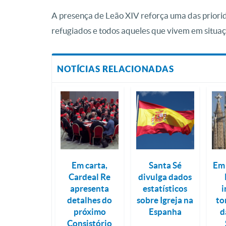
A presença de Leão XIV reforça uma das priori
refugiados e todos aqueles que vivem em situaç
NOTÍCIAS RELACIONADAS
Em carta,
Santa Sé
Em 
Cardeal Re
divulga dados
apresenta
estatísticos
i
detalhes do
sobre Igreja na
to
próximo
Espanha
d
Consistório