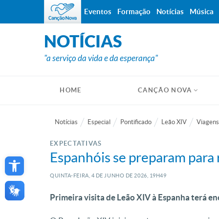
Eventos
Formação
Notícias
Música
NOTÍCIAS
"a serviço da vida e da esperança"
HOME
CANÇÃO NOVA
Notícias
Especial
Pontificado
Leão XIV
Viagens
EXPECTATIVAS
Open toolbar
Espanhóis se preparam para
QUINTA-FEIRA, 4
DE
JUNHO
DE
2026, 19H49
Primeira visita de Leão XIV à Espanha terá en