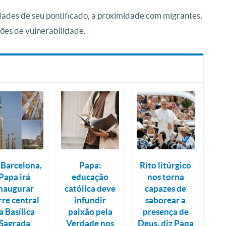
dades de seu pontificado, a proximidade com migrantes,
ões de vulnerabilidade.
Barcelona,
Papa:
Rito litúrgico
Papa irá
educação
nos torna
naugurar
católica deve
capazes de
rre central
infundir
saborear a
a Basílica
paixão pela
presença de
Sagrada
Verdade nos
Deus, diz Papa