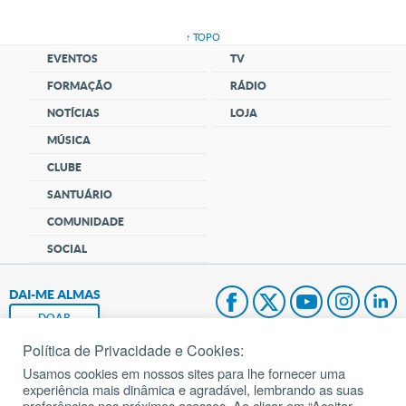
↑ TOPO
EVENTOS
TV
FORMAÇÃO
RÁDIO
NOTÍCIAS
LOJA
MÚSICA
CLUBE
SANTUÁRIO
COMUNIDADE
SOCIAL
DAI-ME ALMAS
DOAR
Política de Privacidade e Cookies:
Fundação João Paulo II
Usamos cookies em nossos sites para lhe fornecer uma
experiência mais dinâmica e agradável, lembrando as suas
Pedido de Oração
preferências nos próximos acessos. Ao clicar em “Aceitar