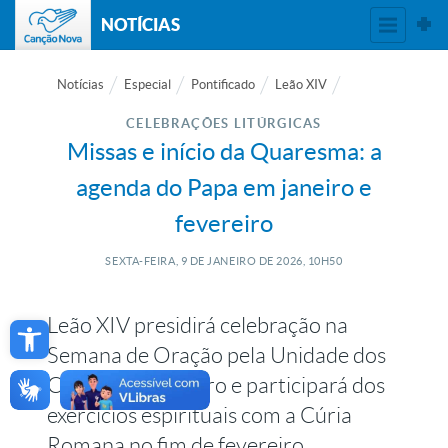
NOTÍCIAS
Notícias
Especial
Pontificado
Leão XIV
CELEBRAÇÕES LITÚRGICAS
Missas e início da Quaresma: a
agenda do Papa em janeiro e
fevereiro
SEXTA-FEIRA, 9
DE
JANEIRO
DE
2026, 10H50
Open toolbar
Leão XIV presidirá celebração na
Semana de Oração pela Unidade dos
Cristãos em janeiro e participará dos
exercícios espirituais com a Cúria
Romana no fim de fevereiro