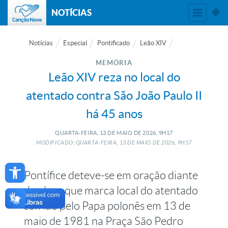
NOTÍCIAS
Notícias
Especial
Pontificado
Leão XIV
MEMÓRIA
Leão XIV reza no local do
atentado contra São João Paulo II
há 45 anos
QUARTA-FEIRA, 13
DE
MAIO
DE
2026, 9H17
MODIFICADO: QUARTA-FEIRA, 13
DE
MAIO
DE
2026, 9H57
Open toolbar
Pontífice deteve-se em oração diante
de placa que marca local do atentado
sofrido pelo Papa polonês em 13 de
maio de 1981 na Praça São Pedro