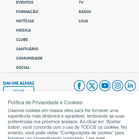
EVENTOS
TV
FORMAÇÃO
RÁDIO
NOTÍCIAS
LOJA
MÚSICA
CLUBE
SANTUÁRIO
COMUNIDADE
SOCIAL
DAI-ME ALMAS
DOAR
Política de Privacidade e Cookies:
Fundação João Paulo II
Usamos cookies em nossos sites para lhe fornecer uma
experiência mais dinâmica e agradável, lembrando as suas
Pedido de Oração
preferências nos próximos acessos. Ao clicar em “Aceitar
todos”, você concorda com o uso de TODOS os cookies. No
Mapa do site
entanto, você pode visitar "Configurações de cookies" para
fornecer um consentimento controlado.
Leia mais