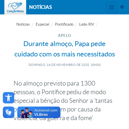
NOTÍCIAS
Notícias
Especial
Pontificado
Leão XIV
APELO
Durante almoço, Papa pede
cuidado com os mais necessitados
DOMINGO, 16
DE
NOVEMBRO
DE
2025, 10H30
No almoço previsto para 1300
Open toolbar
pessoas, o Pontífice pediu de modo
especial a bênção do Senhor a ‘tantas
pessoas que sofrem por causa da
violência, da guerra e da fome’