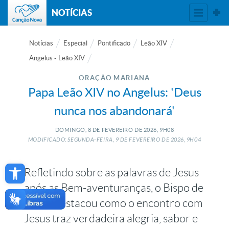
NOTÍCIAS
Notícias
Especial
Pontificado
Leão XIV
Angelus - Leão XIV
ORAÇÃO MARIANA
Papa Leão XIV no Angelus: 'Deus
nunca nos abandonará'
DOMINGO, 8
DE
FEVEREIRO
DE
2026, 9H08
MODIFICADO: SEGUNDA-FEIRA, 9
DE
FEVEREIRO
DE
2026, 9H04
Open toolbar
Refletindo sobre as palavras de Jesus
após as Bem-aventuranças, o Bispo de
Roma destacou como o encontro com
Jesus traz verdadeira alegria, sabor e