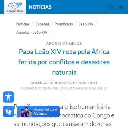
NOTÍCIAS
Notícias
Especial
Pontificado
Leão XIV
Angelus - Leão XIV
APÓS O ANGELUS
Papa Leão XIV reza pela África
ferida por conflitos e desastres
naturais
DOMINGO, 18
DE
JANEIRO
DE
2026, 11H11
Open toolbar
MODIFICADO: DOMINGO, 18
DE
JANEIRO
DE
2026, 11H13
Pontífice destaca a crise humanitária
na República Democrática do Congo e
as inundações que causaram dezenas