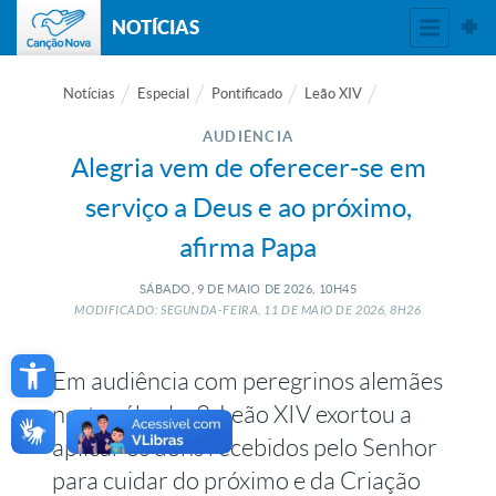
NOTÍCIAS
Notícias
Especial
Pontificado
Leão XIV
AUDIÊNCIA
Alegria vem de oferecer-se em
serviço a Deus e ao próximo,
afirma Papa
SÁBADO, 9
DE
MAIO
DE
2026, 10H45
MODIFICADO: SEGUNDA-FEIRA, 11
DE
MAIO
DE
2026, 8H26
Open toolbar
Em audiência com peregrinos alemães
neste sábado, 9, Leão XIV exortou a
aplicar os dons recebidos pelo Senhor
para cuidar do próximo e da Criação