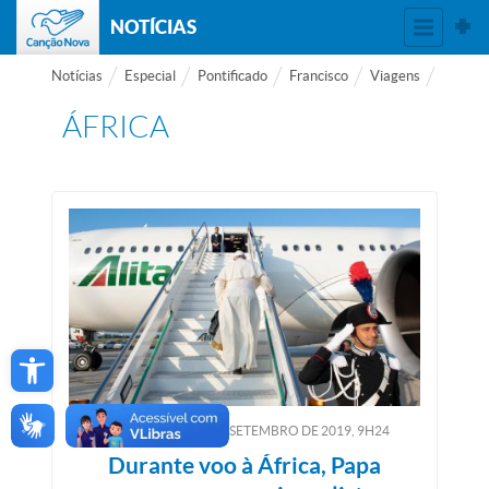
NOTÍCIAS
Notícias
Especial
Pontificado
Francisco
Viagens
ÁFRICA
Open toolbar
QUARTA-FEIRA, 4
DE
SETEMBRO
DE
2019, 9H24
Durante voo à África, Papa