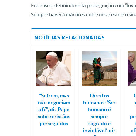
Francisco, definindo esta perseguição com “luvas 
Sempre haverá mártires entre nós e este é o si
NOTÍCIAS RELACIONADAS
"Sofrem, mas
Direitos
não negociam
humanos: ‘Ser
p
a fé", diz Papa
humano é
sobre cristãos
sempre
pe
perseguidos
sagrado e
inviolável’, diz
a