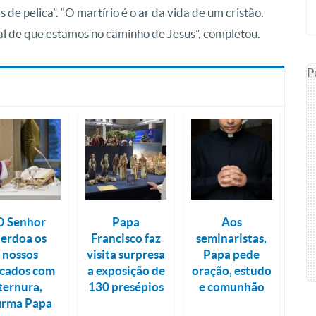
de pelica”. “O martírio é o ar da vida de um cristão.
nal de que estamos no caminho de Jesus”, completou.
P
O Senhor
Papa
Aos
erdoa os
Francisco faz
seminaristas,
nossos
visita surpresa
Papa pede
cados com
a exposição de
oração, estudo
ternura,
130 presépios
e comunhão
firma Papa