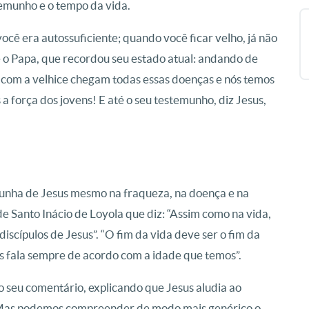
temunho e o tempo da vida.
cê era autossuficiente; quando você ficar velho, já não
se o Papa, que recordou seu estado atual: andando de
m: com a velhice chegam todas essas doenças e nós temos
a força dos jovens! E até o seu testemunho, diz Jesus,
munha de Jesus mesmo na fraqueza, na doença e na
 Santo Inácio de Loyola que diz: “Assim como na vida,
cípulos de Jesus”. “O fim da vida deve ser o fim da
nos fala sempre de acordo com a idade que temos”.
o seu comentário, explicando que Jesus aludia ao
 “Mas podemos compreender de modo mais genérico o