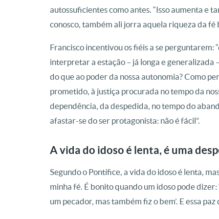
autossuficientes como antes. “Isso aumenta e t
conosco, também ali jorra aquela riqueza da fé 
Francisco incentivou os fiéis a se perguntarem
interpretar a estação – já longa e generalizada
do que ao poder da nossa autonomia? Como per
prometido, à justiça procurada no tempo da noss
dependência, da despedida, no tempo do abando
afastar-se do ser protagonista: não é fácil”.
A vida do idoso é lenta, é uma des
Segundo o Pontífice, a vida do idoso é lenta, ma
minha fé. É bonito quando um idoso pode dizer: ‘Eu
um pecador, mas também fiz o bem’. E essa paz q