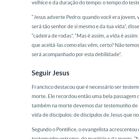
velhice e da duração do tempo: o tempo do tes
“Jesus adverte Pedro: quando você era jovem, vo
será tão senhor de si mesmo e da tua vida”, dis
“cadeira de rodas”. “Mas é assim, a vida é assi
que aceitá-las como elas vêm, certo? Não temos 
será acompanhado por esta debilidade”.
Seguir Jesus
Francisco destacou que é necessário ser teste
morte. Ele recordou então uma bela passagem de
também na morte devemos dar testemunho de dis
vida de discípulos: de discípulos de Jesus que 
Segundo o Pontífice, o evangelista acrescentou 
testemunho extremo, do martírio e da morte.