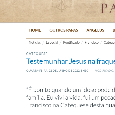
HOME
OUTROS PAPAS
ANGELUS
B
Notícias
Especial
Pontificado
Francisco
Catequ
CATEQUESE
Testemunhar Jesus na fraque
QUARTA-FEIRA, 22
DE
JUNHO
DE
2022, 8H30
MODIFICADO: 
“É bonito quando um idoso pode diz
família. Eu vivi a vida, fui um pec
Francisco na Catequese desta quar