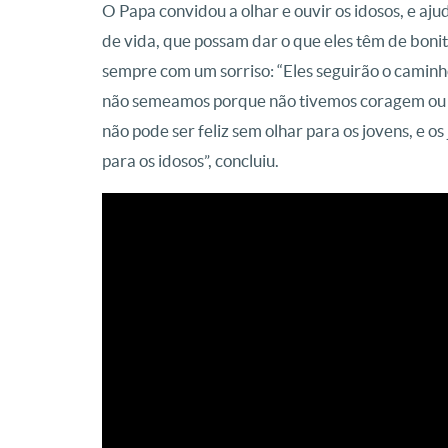
O Papa convidou a olhar e ouvir os idosos, e aj
de vida, que possam dar o que eles têm de bonit
sempre com um sorriso: “Eles seguirão o camin
não semeamos porque não tivemos coragem ou o
não pode ser feliz sem olhar para os jovens, e 
para os idosos”, concluiu.