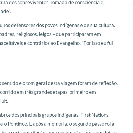
cuta dos sobreviventes, tomada de consciência e,
ade”.
uitos defensores dos povos indígenas e de sua cultura.
 padres, religiosos, leigos – que participaram em
eitáveis e contrários ao Evangelho. “Por isso eu fui
 sentido e o tom geral desta viagem foram de reflexão,
corrido em três grandes etapas: primeiro em
uit.
ros dos principais grupos indígenas: First Nations,
u o Pontífice. E após a memória, o segundo passo foi a
 isso seria uma ilusão, uma encenação -, mas um deixar-