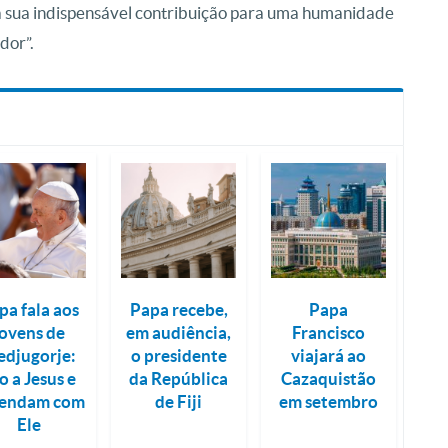
a sua indispensável contribuição para uma humanidade
dor”.
pa fala aos
Papa recebe,
Papa
jovens de
em audiência,
Francisco
djugorje:
o presidente
viajará ao
o a Jesus e
da República
Cazaquistão
rendam com
de Fiji
em setembro
Ele