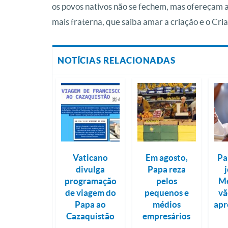
os povos nativos não se fechem, mas ofereçam 
mais fraterna, que saiba amar a criação e o Cria
NOTÍCIAS RELACIONADAS
Vaticano
Em agosto,
Pa
divulga
Papa reza
programação
pelos
Me
de viagem do
pequenos e
vã
Papa ao
médios
ap
Cazaquistão
empresários