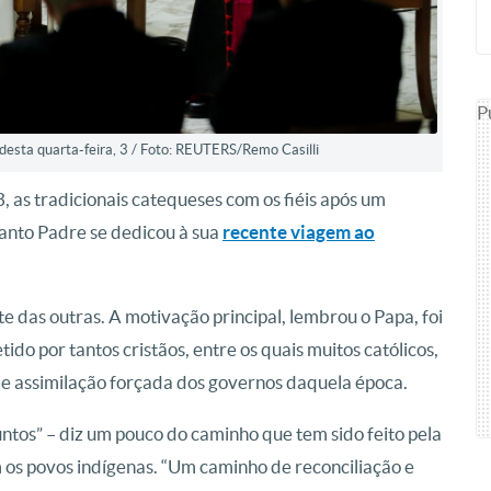
P
desta quarta-feira, 3 / Foto: REUTERS/Remo Casilli
, as tradicionais catequeses com os fiéis após um
Santo Padre se dedicou à sua
recente viagem ao
e das outras. A motivação principal, lembrou o Papa, foi
do por tantos cristãos, entre os quais muitos católicos,
de assimilação forçada dos governos daquela época.
ntos” – diz um pouco do caminho que tem sido feito pela
 os povos indígenas. “Um caminho de reconciliação e