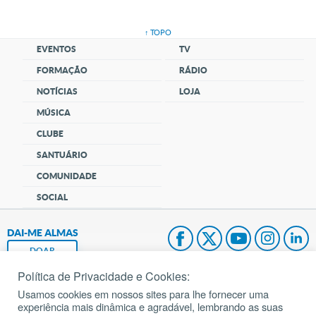
↑ TOPO
EVENTOS
TV
FORMAÇÃO
RÁDIO
NOTÍCIAS
LOJA
MÚSICA
CLUBE
SANTUÁRIO
COMUNIDADE
SOCIAL
DAI-ME ALMAS
DOAR
Política de Privacidade e Cookies:
Fundação João Paulo II
Usamos cookies em nossos sites para lhe fornecer uma
experiência mais dinâmica e agradável, lembrando as suas
Pedido de Oração