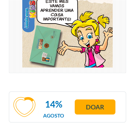
14%
DOAR
AGOSTO