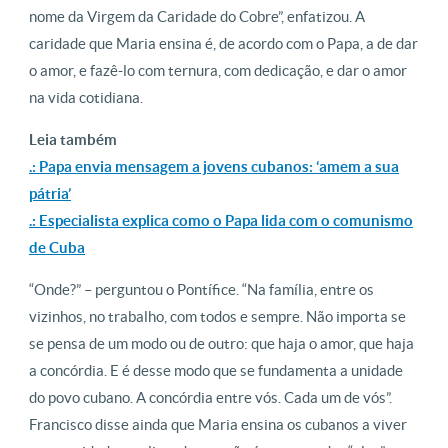
nome da Virgem da Caridade do Cobre”, enfatizou. A
caridade que Maria ensina é, de acordo com o Papa, a de dar
o amor, e fazê-lo com ternura, com dedicação, e dar o amor
na vida cotidiana.
Leia também
.: Papa envia mensagem a jovens cubanos: ‘amem a sua
pátria’
.: Especialista explica como o Papa lida com o comunismo
de Cuba
“Onde?” – perguntou o Pontífice. “Na família, entre os
vizinhos, no trabalho, com todos e sempre. Não importa se
se pensa de um modo ou de outro: que haja o amor, que haja
a concórdia. E é desse modo que se fundamenta a unidade
do povo cubano. A concórdia entre vós. Cada um de vós”.
Francisco disse ainda que Maria ensina os cubanos a viver