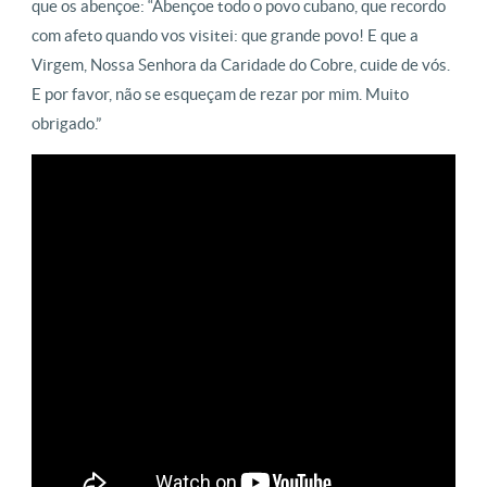
que os abençoe: “Abençoe todo o povo cubano, que recordo
com afeto quando vos visitei: que grande povo! E que a
Virgem, Nossa Senhora da Caridade do Cobre, cuide de vós.
E por favor, não se esqueçam de rezar por mim. Muito
obrigado.”