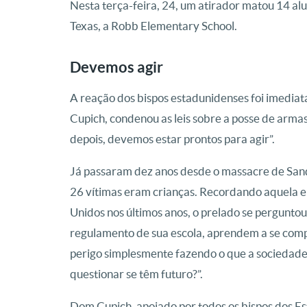
Nesta terça-feira, 24, um atirador matou 14 al
Texas, a Robb Elementary School.
Devemos agir
A reação dos bispos estadunidenses foi imediat
Cupich, condenou as leis sobre a posse de arm
depois, devemos estar prontos para agir”.
Já passaram dez anos desde o massacre de San
26 vítimas eram crianças. Recordando aquela e
Unidos nos últimos anos, o prelado se pergunto
regulamento de sua escola, aprendem a se com
perigo simplesmente fazendo o que a sociedade 
questionar se têm futuro?”.
Dom Cupich, apoiado por todos os bispos dos E