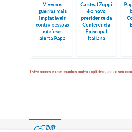
Vivemos
Cardeal Zuppi
Pap
guerras mais
é o novo
implacáveis
presidente da
Co
contra pessoas
Conferência
indefesas,
Episcopal
alerta Papa
Italiana
Evite nomes e testemunhos muito explícitos, pois o seu com