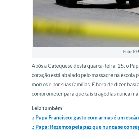
Foto: R
Após a Catequese desta quarta-feira, 25, o Pa
coração está abalado pelo massacre na escola pr
mortos e por suas famílias. É hora de dizer bas
comprometer para que tais tragédias nunca mai
Leia também
.: Papa Francisco: gasto com armas é um escân
.
:
Papa: Rezemos pela paz que nunca se cons