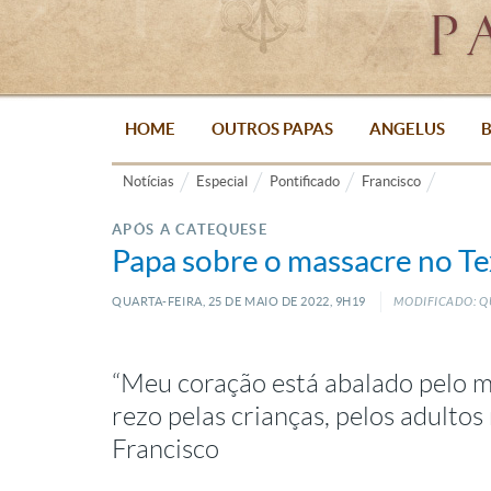
HOME
OUTROS PAPAS
ANGELUS
B
Notícias
Especial
Pontificado
Francisco
APÓS A CATEQUESE
Papa sobre o massacre no Tex
QUARTA-FEIRA, 25
DE
MAIO
DE
2022, 9H19
MODIFICADO: QU
“Meu coração está abalado pelo m
rezo pelas crianças, pelos adultos 
Francisco