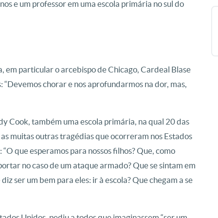
unos e um professor em uma escola primária no sul do
a, em particular o arcebispo de Chicago, Cardeal Blase
as: “Devemos chorar e nos aprofundarmos na dor, mas,
dy Cook, também uma escola primária, na qual 20 das
 as muitas outras tragédias que ocorreram nos Estados
u: “O que esperamos para nossos filhos? Que, como
portar no caso de um ataque armado? Que se sintam em
diz ser um bem para eles: ir à escola? Que chegam a se
stados Unidos, pediu a todos que imaginassem “ser um