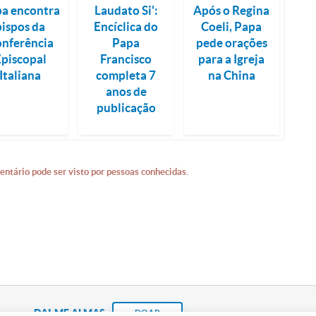
a encontra
Laudato Si':
Após o Regina
bispos da
Encíclica do
Coeli, Papa
nferência
Papa
pede orações
Episcopal
Francisco
para a Igreja
Italiana
completa 7
na China
anos de
publicação
entário pode ser visto por pessoas conhecidas.
DAI-ME ALMAS
DOAR