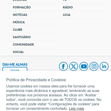
FORMAÇÃO
RÁDIO
NOTÍCIAS
LOJA
MÚSICA
CLUBE
SANTUÁRIO
COMUNIDADE
SOCIAL
DAI-ME ALMAS
DOAR
Política de Privacidade e Cookies:
Fundação João Paulo II
Usamos cookies em nossos sites para lhe fornecer uma
experiência mais dinâmica e agradável, lembrando as suas
Pedido de Oração
preferências nos próximos acessos. Ao clicar em “Aceitar
todos”, você concorda com o uso de TODOS os cookies. No
Mapa do site
entanto, você pode visitar "Configurações de cookies" para
fornecer um consentimento controlado.
Leia mais