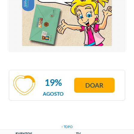
19%
DOAR
AGOSTO
↑ TOPO
EVENTOS
TV