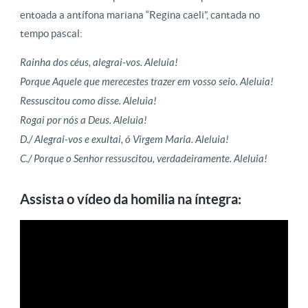
entoada a antífona mariana “Regina caeli”, cantada no
tempo pascal:
Rainha dos céus, alegrai-vos. Aleluia!
Porque Aquele que merecestes trazer em vosso seio. Aleluia!
Ressuscitou como disse. Aleluia!
Rogai por nós a Deus. Aleluia!
D./ Alegrai-vos e exultai, ó Virgem Maria. Aleluia!
C./ Porque o Senhor ressuscitou, verdadeiramente. Aleluia!
Assista o vídeo da homilia na íntegra: