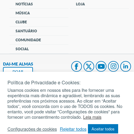
NOTÍCIAS
LOJA
MÚSICA
CLUBE
SANTUÁRIO
COMUNIDADE
SOCIAL
DAI-ME ALMAS
DOAR
Política de Privacidade e Cookies:
Fundação João Paulo II
Usamos cookies em nossos sites para lhe fornecer uma
experiência mais dinâmica e agradável, lembrando as suas
Pedido de Oração
preferências nos próximos acessos. Ao clicar em “Aceitar
todos”, você concorda com o uso de TODOS os cookies. No
Mapa do site
entanto, você pode visitar "Configurações de cookies" para
fornecer um consentimento controlado.
Leia mais
Internacional
Configurações de cookies
Rejeitar todos
Aceitar todos