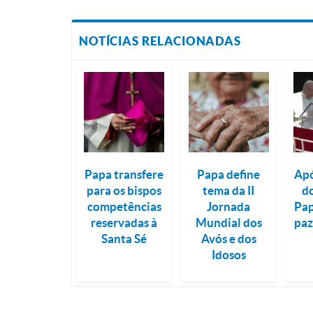
NOTÍCIAS RELACIONADAS
Papa transfere
Papa define
Apó
para os bispos
tema da II
d
competências
Jornada
Pap
reservadas à
Mundial dos
paz
Santa Sé
Avós e dos
Idosos