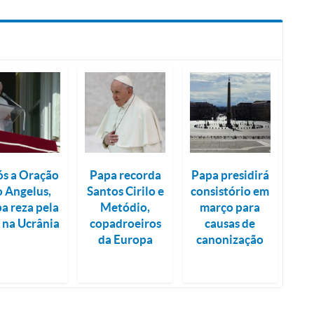
s a Oração
Papa recorda
Papa presidirá
o Angelus,
Santos Cirilo e
consistório em
a reza pela
Metódio,
março para
 na Ucrânia
copadroeiros
causas de
da Europa
canonização