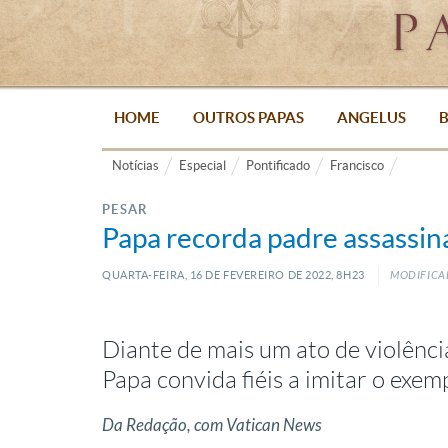
HOME
OUTROS PAPAS
ANGELUS
B
Notícias
Especial
Pontificado
Francisco
PESAR
Papa recorda padre assassi
QUARTA-FEIRA, 16
DE
FEVEREIRO
DE
2022, 8H23
MODIFICAD
Diante de mais um ato de violênc
Papa convida fiéis a imitar o exe
Da Redação, com Vatican News