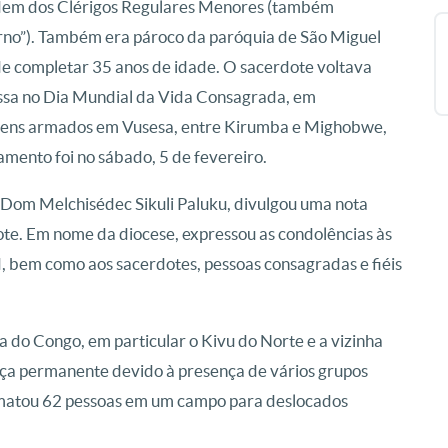
rdem dos Clérigos Regulares Menores (também
rno”). Também era pároco da paróquia de São Miguel
de completar 35 anos de idade. O sacerdote voltava
issa no Dia Mundial da Vida Consagrada, em
mens armados em Vusesa, entre Kirumba e Mighobwe,
tamento foi no sábado, 5 de fevereiro.
 Dom Melchisédec Sikuli Paluku, divulgou uma nota
e. Em nome da diocese, expressou as condolências às
d, bem como aos sacerdotes, pessoas consagradas e fiéis
a do Congo, em particular o Kivu do Norte e a vizinha
nça permanente devido à presença de vários grupos
l matou 62 pessoas em um campo para deslocados