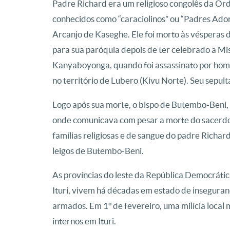
Padre Richard era um religioso congolês da O
conhecidos como “caraciolinos” ou “Padres Ado
Arcanjo de Kaseghe. Ele foi morto às vésperas 
para sua paróquia depois de ter celebrado a M
Kanyaboyonga, quando foi assassinato por ho
no território de Lubero (Kivu Norte). Seu sepul
Logo após sua morte, o bispo de Butembo-Beni,
onde comunicava com pesar a morte do sacerdot
famílias religiosas e de sangue do padre Richar
leigos de Butembo-Beni.
As províncias do leste da República Democrátic
Ituri, vivem há décadas em estado de insegura
armados. Em 1º de fevereiro, uma milícia loca
internos em Ituri.