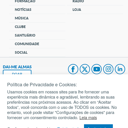
FORMAÇÃO
RÁDIO
NOTÍCIAS
LOJA
MÚSICA
CLUBE
SANTUÁRIO
COMUNIDADE
SOCIAL
DAI-ME ALMAS
DOAR
Política de Privacidade e Cookies:
Fundação João Paulo II
Usamos cookies em nossos sites para lhe fornecer uma
experiência mais dinâmica e agradável, lembrando as suas
Pedido de Oração
preferências nos próximos acessos. Ao clicar em “Aceitar
todos”, você concorda com o uso de TODOS os cookies. No
Mapa do site
entanto, você pode visitar "Configurações de cookies" para
fornecer um consentimento controlado.
Leia mais
Internacional