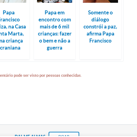
Papa
Papa em
Somente o
Francisco
encontro com
diálogo
iza, na Casa
mais de 6 mil
constrói a paz,
nta Marta,
crianças: fazer
afirma Papa
a criança
o bem e não a
Francisco
craniana
guerra
entário pode ser visto por pessoas conhecidas.
DAI-ME ALMAS
DOAR