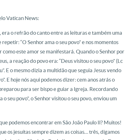
pelo Vatican News:
, era o refrão do canto entre as leituras e também uma
e repetir: “O Senhor ama o seu povo” e nos momentos
ar como este amor se manifestará. Quando o Senhor por
, a reação do povo era: “Deus visitou o seu povo” (Lc
tou”. E o mesmo dizia a multidão que seguia Jesus vendo
vo”. E hoje nós aqui podemos dizer: cem anos atrás o
preparou para ser bispo e guiar a Igreja. Recordando
 o seu povo”, o Senhor visitou o seu povo, enviou um
r que podemos encontrar em São João Paulo II? Muitos!
e os jesuítas sempre dizem as coisas… três, digamos