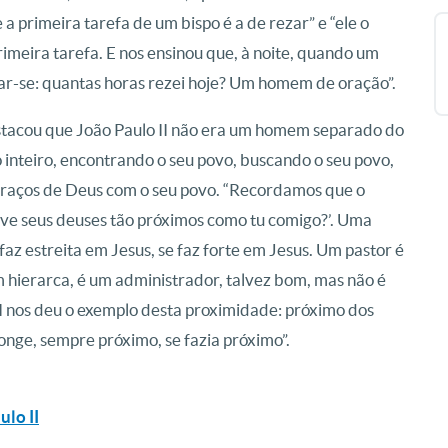
 a primeira tarefa de um bispo é a de rezar” e “ele o
primeira tarefa. E nos ensinou que, à noite, quando um
ar-se: quantas horas rezei hoje? Um homem de oração”.
stacou que João Paulo II não era um homem separado do
o inteiro, encontrando o seu povo, buscando o seu povo,
traços de Deus com o seu povo. “Recordamos que o
teve seus deuses tão próximos como tu comigo?’. Uma
z estreita em Jesus, se faz forte em Jesus. Um pastor é
m hierarca, é um administrador, talvez bom, mas não é
II nos deu o exemplo desta proximidade: próximo dos
onge, sempre próximo, se fazia próximo”.
ulo II