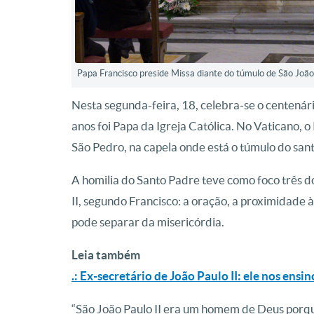
Papa Francisco preside Missa diante do túmulo de São João 
Nesta segunda-feira, 18, celebra-se o centená
anos foi Papa da Igreja Católica. No Vaticano, o
São Pedro, na capela onde está o túmulo do san
A homilia do Santo Padre teve como foco três d
II, segundo Francisco: a oração, a proximidade à
pode separar da misericórdia.
Leia também
.: Ex-secretário de João Paulo II: ele nos ensi
“São João Paulo II era um homem de Deus porque