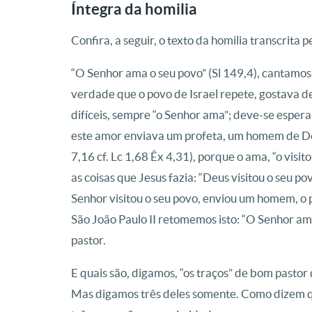
Íntegra da homilia
Confira, a seguir, o texto da homilia transcrita 
“O Senhor ama o seu povo” (Sl 149,4), cantamos
verdade que o povo de Israel repete, gostava d
difíceis, sempre “o Senhor ama”; deve-se esper
este amor enviava um profeta, um homem de Deus
7,16 cf. Lc 1,68 Êx 4,31), porque o ama, “o visi
as coisas que Jesus fazia: “Deus visitou o seu po
Senhor visitou o seu povo, enviou um homem, o 
São João Paulo II retomemos isto: “O Senhor ama
pastor.
E quais são, digamos, “os traços” de bom pasto
Mas digamos três deles somente. Como dizem qu