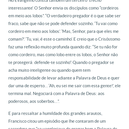
No Evangelho consta também um terceiro ‘trecho
interessante’. O Senhor envia os discípulos como “cordeiros
em meio aos lobos”. “O verdadeiro pregador é o que sabe ser
fraco, sabe que não se pode defender sozinho. ‘Tu vai como
cordeiro em meio aos lobos’. ‘Mas, Senhor, para que eles me
comam?’. ‘Tu, vai, é este o caminho’. E creio que o Crisóstomo
faz uma reflexão muito profunda quando diz: “Se tu não for
como cordeiro, mas como lobo entre os lobos, o Senhor não
te protegerá: defende-te sozinho”. Quando o pregador se
acha muito inteligente ou quando quem tem
responsabilidade de levar adiante a Palavra de Deus e quer
dar uma de esperto… ‘Ah, eu sei me sair com esta gente!’, ele
termina mal. Negociará com a Palavra de Deus: aos
poderosos, aos soberbos…”.
E para ressaltar a humildade dos grandes arautos,
Francisco citou um episódio que lhe contaram de um
sacerdote que “se vangloriava de pregar bem a Palavra de