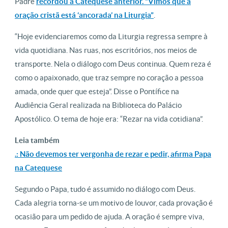
Padre
recordou a Catequese anterior. “Vimos que a
oração cristã está ‘ancorada’ na Liturgia”
.
“Hoje evidenciaremos como da Liturgia regressa sempre à
vida quotidiana. Nas ruas, nos escritórios, nos meios de
transporte. Nela o diálogo com Deus continua. Quem reza é
como o apaixonado, que traz sempre no coração a pessoa
amada, onde quer que esteja”. Disse o Pontífice na
Audiência Geral realizada na Biblioteca do Palácio
Apostólico. O tema de hoje era: “Rezar na vida cotidiana”.
Leia também
.: Não devemos ter vergonha de rezar e pedir, afirma Papa
na Catequese
Segundo o Papa, tudo é assumido no diálogo com Deus.
Cada alegria torna-se um motivo de louvor, cada provação é
ocasião para um pedido de ajuda. A oração é sempre viva,