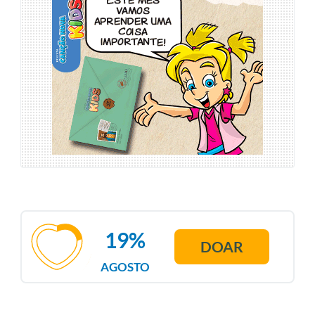
19%
DOAR
AGOSTO