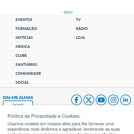
↑ TOPO
EVENTOS
TV
FORMAÇÃO
RÁDIO
NOTÍCIAS
LOJA
MÚSICA
CLUBE
SANTUÁRIO
COMUNIDADE
SOCIAL
DAI-ME ALMAS
DOAR
Política de Privacidade e Cookies:
Fundação João Paulo II
Usamos cookies em nossos sites para lhe fornecer uma
experiência mais dinâmica e agradável, lembrando as suas
Pedido de Oração