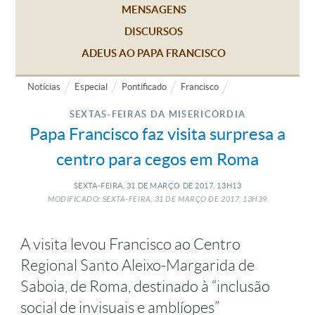
MENSAGENS
DISCURSOS
ADEUS AO PAPA FRANCISCO
Notícias
Especial
Pontificado
Francisco
SEXTAS-FEIRAS DA MISERICÓRDIA
Papa Francisco faz visita surpresa a
centro para cegos em Roma
SEXTA-FEIRA, 31
DE
MARÇO
DE
2017, 13H13
MODIFICADO: SEXTA-FEIRA, 31
DE
MARÇO
DE
2017, 13H39
A visita levou Francisco ao Centro
Regional Santo Aleixo-Margarida de
Saboia, de Roma, destinado à “inclusão
social de invisuais e amblíopes”