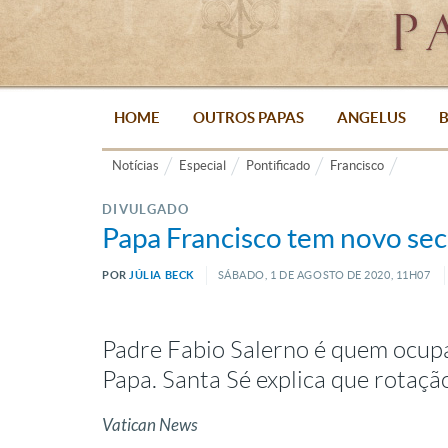
HOME
OUTROS PAPAS
ANGELUS
B
Notícias
Especial
Pontificado
Francisco
DIVULGADO
Papa Francisco tem novo secr
POR
JÚLIA BECK
SÁBADO, 1
DE
AGOSTO
DE
2020, 11H07
Padre Fabio Salerno é quem ocupa
Papa. Santa Sé explica que rotaçã
Vatican News