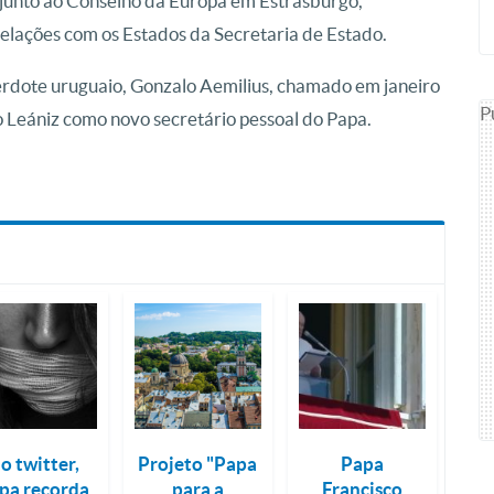
junto ao Conselho da Europa em Estrasburgo,
elações com os Estados da Secretaria de Estado.
erdote uruguaio, Gonzalo Aemilius, chamado em janeiro
P
 Leániz como novo secretário pessoal do Papa.
o twitter,
Projeto "Papa
Papa
pa recorda
para a
Francisco