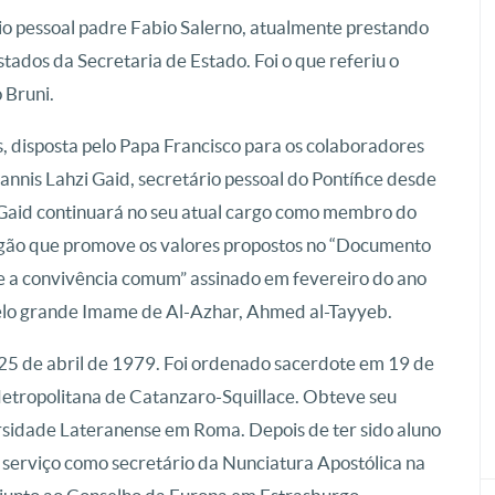
io pessoal padre Fabio Salerno, atualmente prestando
stados da Secretaria de Estado. Foi o que referiu o
 Bruni.
, disposta pelo Papa Francisco para os colaboradores
nnis Lahzi Gaid, secretário pessoal do Pontífice desde
r Gaid continuará no seu atual cargo como membro do
rgão que promove os valores propostos no “Documento
e a convivência comum” assinado em fevereiro do ano
elo grande Imame de Al-Azhar, Ahmed al-Tayyeb.
25 de abril de 1979. Foi ordenado sacerdote em 19 de
etropolitana de Catanzaro-Squillace. Obteve seu
rsidade Lateranense em Roma. Depois de ter sido aluno
u serviço como secretário da Nunciatura Apostólica na