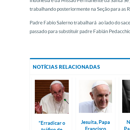
Indonésia e da Missão Permanente da Santa Sé 
trabalhando posteriormente na Seção para as R
Padre Fabio Salerno trabalhará ao lado do sac
passado para substituir padre Fabián Pedacchio
NOTÍCIAS RELACIONADAS
Jesuíta, Papa
N
“Erradicar o
Francisco
Pa
tráfico de