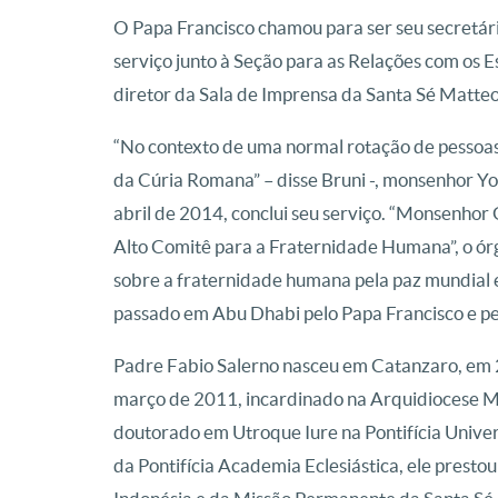
O Papa Francisco chamou para ser seu secretár
serviço junto à Seção para as Relações com os E
diretor da Sala de Imprensa da Santa Sé Matteo
“No contexto de uma normal rotação de pessoas
da Cúria Romana” – disse Bruni -, monsenhor Yoa
abril de 2014, conclui seu serviço. “Monsenho
Alto Comitê para a Fraternidade Humana”, o ó
sobre a fraternidade humana pela paz mundial 
passado em Abu Dhabi pelo Papa Francisco e p
Padre Fabio Salerno nasceu em Catanzaro, em 
março de 2011, incardinado na Arquidiocese M
doutorado em Utroque Iure na Pontifícia Unive
da Pontifícia Academia Eclesiástica, ele presto