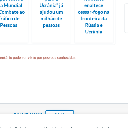
ia Mundial
Ucrânia" já
enaltece
Combate ao
ajudou um
cessar-fogo na
Tráfico de
milhão de
fronteira da
Pessoas
pessoas
Rússia e
Ucrânia
entário pode ser visto por pessoas conhecidas.
DAI-ME ALMAS
DOAR