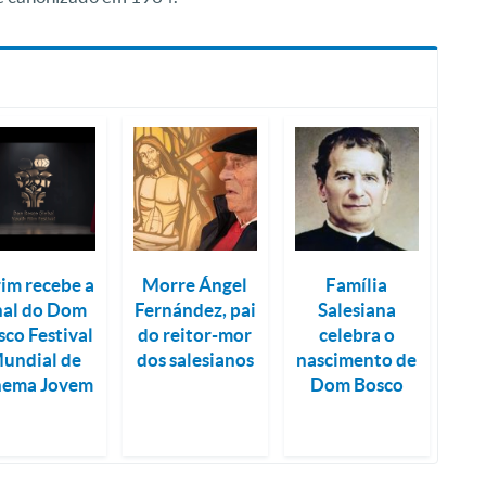
im recebe a
Morre Ángel
Família
nal do Dom
Fernández, pai
Salesiana
co Festival
do reitor-mor
celebra o
undial de
dos salesianos
nascimento de
nema Jovem
Dom Bosco