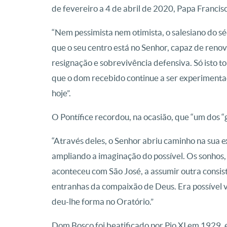
de fevereiro a 4 de abril de 2020, Papa Francisc
“Nem pessimista nem otimista, o salesiano do 
que o seu centro está no Senhor, capaz de renov
resignação e sobrevivência defensiva. Só isto t
que o dom recebido continue a ser experimenta
hoje”.
O Pontífice recordou, na ocasião, que “um dos 
“Através deles, o Senhor abriu caminho na sua e
ampliando a imaginação do possível. Os sonhos
aconteceu com São José, a assumir outra consis
entranhas da compaixão de Deus. Era possível 
deu-lhe forma no Oratório.”
Dom Bosco foi beatificado por Pio XI em 1929,