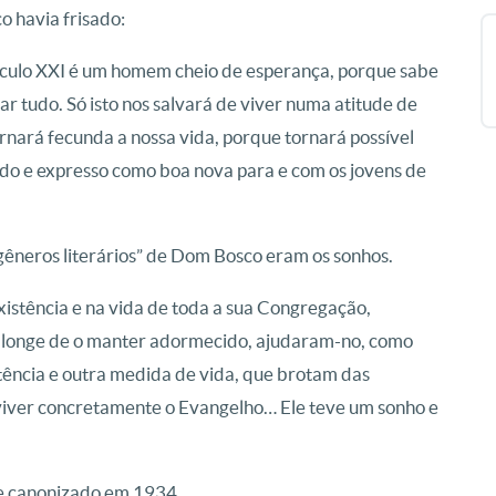
o havia frisado:
século XXI é um homem cheio de esperança, porque sabe
ar tudo. Só isto nos salvará de viver numa atitude de
ornará fecunda a nossa vida, porque tornará possível
do e expresso como boa nova para e com os jovens de
“gêneros literários” de Dom Bosco eram os sonhos.
xistência e na vida de toda a sua Congregação,
, longe de o manter adormecido, ajudaram-no, como
tência e outra medida de vida, que brotam das
viver concretamente o Evangelho… Ele teve um sonho e
 e canonizado em 1934.