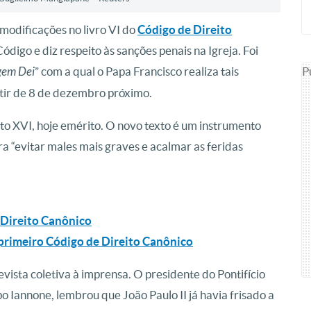
 modificações no livro VI do
Código de Direito
ódigo e diz respeito às sanções penais na Igreja. Foi
P
gem Dei
” com a qual o Papa Francisco realiza tais
tir de 8 de dezembro próximo.
o XVI, hoje emérito. O novo texto é um instrumento
ra “evitar males mais graves e acalmar as feridas
 Direito Canônico
primeiro Código de Direito Canônico
sta coletiva à imprensa. O presidente do Pontifício
o Iannone, lembrou que João Paulo II já havia frisado a