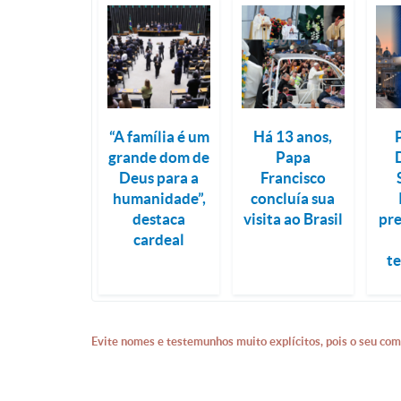
“A família é um
Há 13 anos,
grande dom de
Papa
Deus para a
Francisco
humanidade”,
concluía sua
destaca
visita ao Brasil
pr
cardeal
t
Evite nomes e testemunhos muito explícitos, pois o seu com