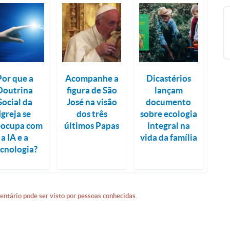
Por que a
Acompanhe a
Dicastérios
Doutrina
figura de São
lançam
Social da
José na visão
documento
Igreja se
dos três
sobre ecologia
eocupa com
últimos Papas
integral na
a IA e a
vida da família
ecnologia?
entário pode ser visto por pessoas conhecidas.