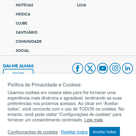
NOTÍCIAS
LOJA
MÚSICA
CLUBE
SANTUÁRIO
COMUNIDADE
SOCIAL
DAI-ME ALMAS
DOAR
Política de Privacidade e Cookies:
Fundação João Paulo II
Usamos cookies em nossos sites para lhe fornecer uma
experiência mais dinâmica e agradável, lembrando as suas
Pedido de Oração
preferências nos próximos acessos. Ao clicar em “Aceitar
todos”, você concorda com o uso de TODOS os cookies. No
Mapa do site
entanto, você pode visitar "Configurações de cookies" para
fornecer um consentimento controlado.
Leia mais
Internacional
Configurações de cookies
Rejeitar todos
Aceitar todos