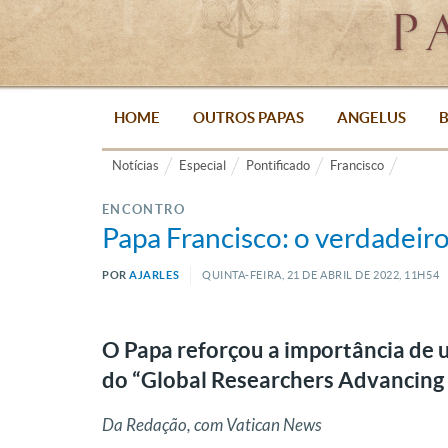
HOME
OUTROS PAPAS
ANGELUS
B
Notícias
Especial
Pontificado
Francisco
ENCONTRO
Papa Francisco: o verdadeir
POR
AJARLES
QUINTA-FEIRA, 21
DE
ABRIL
DE
2022, 11H54
O Papa reforçou a importância de
do “Global Researchers Advancing 
Da Redação, com Vatican News