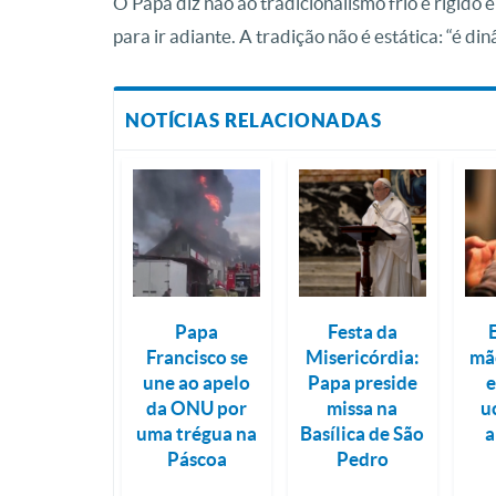
O Papa diz não ao tradicionalismo frio e rígido 
para ir adiante. A tradição não é estática: “é di
NOTÍCIAS RELACIONADAS
Papa
Festa da
Francisco se
Misericórdia:
mã
une ao apelo
Papa preside
e
da ONU por
missa na
u
uma trégua na
Basílica de São
a
Páscoa
Pedro