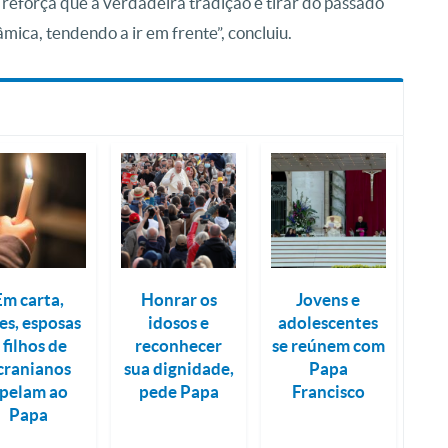
e reforça que a verdadeira tradição é tirar do passado
nâmica, tendendo a ir em frente”, concluiu.
Em carta,
Honrar os
Jovens e
es, esposas
idosos e
adolescentes
 filhos de
reconhecer
se reúnem com
cranianos
sua dignidade,
Papa
pelam ao
pede Papa
Francisco
Papa