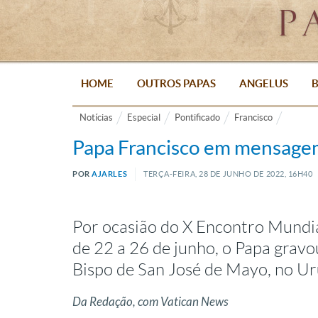
HOME
OUTROS PAPAS
ANGELUS
B
Notícias
Especial
Pontificado
Francisco
Papa Francisco em mensagem
POR
AJARLES
TERÇA-FEIRA, 28
DE
JUNHO
DE
2022, 16H40
Por ocasião do X Encontro Mundi
de 22 a 26 de junho, o Papa
grav
Bispo de San José de Mayo, no U
Da Redação, com Vatican News