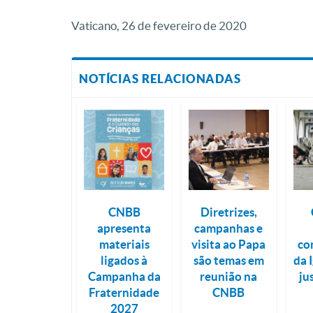
Vaticano, 26 de fevereiro de 2020
NOTÍCIAS RELACIONADAS
CNBB
Diretrizes,
apresenta
campanhas e
materiais
visita ao Papa
co
ligados à
são temas em
da 
Campanha da
reunião na
ju
Fraternidade
CNBB
2027