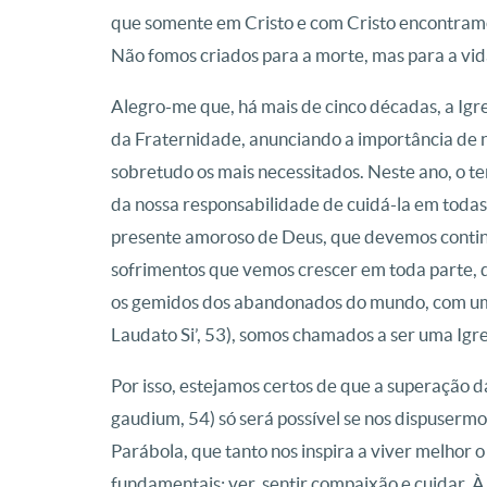
que somente em Cristo e com Cristo encontramo
Não fomos criados para a morte, mas para a vida 
Alegro-me que, há mais de cinco décadas, a Igr
da Fraternidade, anunciando a importância de n
sobretudo os mais necessitados. Neste ano, o t
da nossa responsabilidade de cuidá-la em todas 
presente amoroso de Deus, que devemos continu
sofrimentos que vemos crescer em toda parte, 
os gemidos dos abandonados do mundo, com um 
Laudato Si’, 53), somos chamados a ser uma Igr
Por isso, estejamos certos de que a superação da
gaudium, 54) só será possível se nos dispusermo
Parábola, que tanto nos inspira a viver melhor 
fundamentais: ver, sentir compaixão e cuidar. 