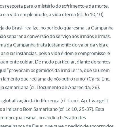
s resposta para o mistério do sofrimento e da morte.
e a vida em plenitude, a vida eterna (cf. Jo 10,10).
eja do Brasil realize, no período quaresmal, a Campanha
ão separar a conversão do serviço aos irmãos e irmãs,
ema da Campanha trata justamente do valor da vida e
as suas instâncias, pois a vida é dom e compromisso; é
amente cuidar. De modo particular, diante de tantos
que “provocam os gemidos da irmã terra, que se unem
lamento que reclama de nós outro rumo” (Carta Enc.
eja samaritana (cf. Documento de Aparecida, 26).
 globalização da indiferença (cf. Exort. Ap. Evangelii
s a imitar o Bom Samaritano (cf. Lc 10, 25-37). Esta
o tempo quaresmal, nos indica três atitudes
À semelhança de Deus, que ouve o pedido de socorro dos