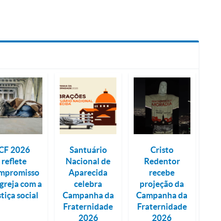
CF 2026
Santuário
Cristo
reflete
Nacional de
Redentor
mpromisso
Aparecida
recebe
Igreja com a
celebra
projeção da
stiça social
Campanha da
Campanha da
Fraternidade
Fraternidade
2026
2026