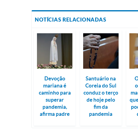
NOTÍCIAS RELACIONADAS
Devoção
Santuário na
O
mariana é
Coreia do Sul
o
caminho para
conduz o terço
ma
superar
de hoje pelo
que
pandemia,
fim da
pod
afirma padre
pandemia