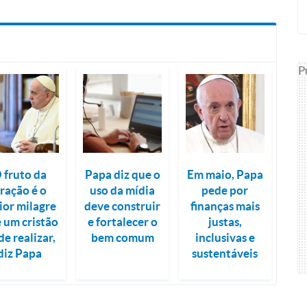
P
 fruto da
Papa diz que o
Em maio, Papa
ração é o
uso da mídia
pede por
ior milagre
deve construir
finanças mais
 um cristão
e fortalecer o
justas,
e realizar,
bem comum
inclusivas e
diz Papa
sustentáveis