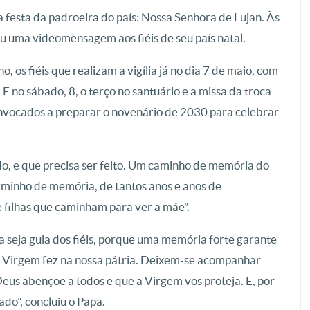
 festa da padroeira do país: Nossa Senhora de Lujan. Às
ou uma videomensagem aos fiéis de seu país natal.
os fiéis que realizam a vigília já no dia 7 de maio, com
E no sábado, 8, o terço no santuário e a missa da troca
convocados a preparar o novenário de 2030 para celebrar
o, e que precisa ser feito. Um caminho de memória do
caminho de memória, de tantos anos e anos de
 e filhas que caminham para ver a mãe”.
a seja guia dos fiéis, porque uma memória forte garante
a Virgem fez na nossa pátria. Deixem-se acompanhar
us abençoe a todos e que a Virgem vos proteja. E, por
do”, concluiu o Papa.