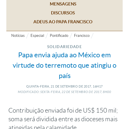
MENSAGENS
DISCURSOS
ADEUS AO PAPA FRANCISCO
Notícias
Especial
Pontificado
Francisco
SOLIDARIEDADE
Papa envia ajuda ao México em
virtude do terremoto que atingiu o
país
QUINTA-FEIRA, 21
DE
SETEMBRO
DE
2017, 16H17
MODIFICADO: SEXTA-FEIRA, 22
DE
SETEMBRO
DE
2017, 8H00
Contribuição enviada foi de US$ 150 mil;
soma será dividida entre as dioceses mais
atingidas pela calamidade