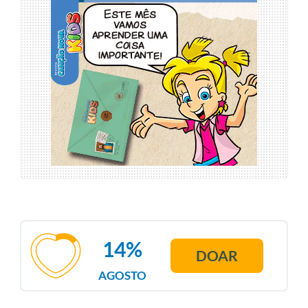
14%
DOAR
AGOSTO