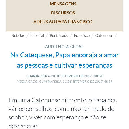
MENSAGENS
DISCURSOS
ADEUS AO PAPA FRANCISCO
Notícias
Especial
Pontificado
Francisco
Catequese
AUDIÊNCIA GERAL
Na Catequese, Papa encoraja a amar
as pessoas e cultivar esperanças
QUARTA-FEIRA, 20
DE
SETEMBRO
DE
2017, 10H50
MODIFICADO: QUINTA-FEIRA, 21
DE
SETEMBRO
DE
2017, 8H29
Em uma Catequese diferente, o Papa deu
vários conselhos, como não ter medo de
sonhar, viver com esperança e não se
desesperar