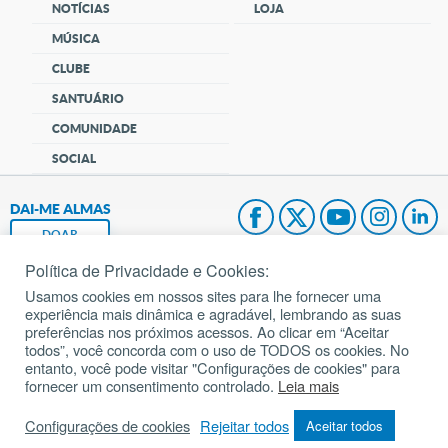
NOTÍCIAS
LOJA
MÚSICA
CLUBE
SANTUÁRIO
COMUNIDADE
SOCIAL
DAI-ME ALMAS
DOAR
Política de Privacidade e Cookies:
Fundação João Paulo II
Usamos cookies em nossos sites para lhe fornecer uma
experiência mais dinâmica e agradável, lembrando as suas
Pedido de Oração
preferências nos próximos acessos. Ao clicar em “Aceitar
todos”, você concorda com o uso de TODOS os cookies. No
Mapa do site
entanto, você pode visitar "Configurações de cookies" para
fornecer um consentimento controlado.
Leia mais
Internacional
Configurações de cookies
Rejeitar todos
Aceitar todos
© 2002 – 2026
Todos os direitos reservados.
cancaonova.com