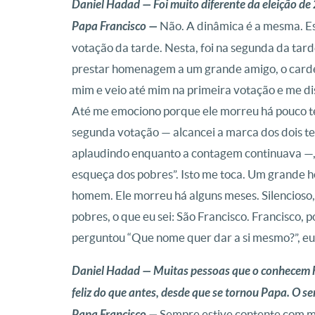
Daniel Hadad — Foi muito diferente da eleição d
Papa Francisco —
Não. A dinâmica é a mesma. Es
votação da tarde. Nesta, foi na segunda da tarde
prestar homenagem a um grande amigo, o carde
mim e veio até mim na primeira votação e me dis
Até me emociono porque ele morreu há pouco tem
segunda votação — alcancei a marca dos dois t
aplaudindo enquanto a contagem continuava —, 
esqueça dos pobres”. Isto me toca. Um gran
homem. Ele morreu há alguns meses. Silencioso
pobres, o que eu sei: São Francisco. Francisco,
perguntou “Que nome quer dar a si mesmo?”, eu d
Daniel Hadad — Muitas pessoas que o conhecem h
feliz do que antes, desde que se tornou Papa. O se
Papa Francisco —
Sempre estive contente com me