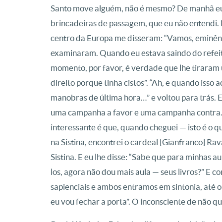
Santo move alguém, não é mesmo? De manhã eu v
brincadeiras de passagem, que eu não entendi. 
centro da Europa me disseram: “Vamos, eminênc
examinaram. Quando eu estava saindo do refeitó
momento, por favor, é verdade que lhe tiraram 
direito porque tinha cistos”. “Ah, e quando isso a
manobras de última hora…” e voltou para trás. E 
uma campanha a favor e uma campanha contra. D
interessante é que, quando cheguei — isto é o q
na Sistina, encontrei o cardeal [Gianfranco] R
Sistina. E eu lhe disse: “Sabe que para minhas a
los, agora não dou mais aula — seus livros?” E c
sapienciais e ambos entramos em sintonia, até o
eu vou fechar a porta”. O inconsciente de não qu