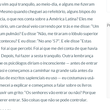
im aqui tranquilo, ao meio-dia, e alguns me fizeram
Mesmo quando cheguei ao refeitório, alguns bispos do
ia, o que nos conta sobre a América Latina? Eles me
P
rio, um cardeal veio correndo por trás e me disse: “Um
um pulmão? Eu disse “Não, me tiraram o lóbulo superior
conteceu? E eu disse: “No ano ’57″. E ele disse “Estas
foi aí que percebi. Foi aí que me dei conta de que havia
epois, fui fazer a sesta tranquilo. Outra lembrança
ue os psicólogos diriam o inconsciente — antes de entrar
avasi e começamos a caminhar na grande sala antes da
ulas de escritos sapienciais eu uso — eu costumava usá-
omecei a explicar e começamos a falar sobre os livros
uvir um grito: “Os senhores vão entrar ou não? Porque
erer entrar. São coisas que não se pode controlar.