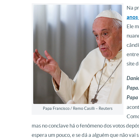
Na pr
anos
Ele m
nuanc
cândi
entre
site 
Danie
Papa.
Papa 
acont
Papa Francisco / Remo Casilli – Reuters
Como,
mas no conclave há o fenômeno dos votos depósi
espera um pouco, e se dá a alguém que não vai sa