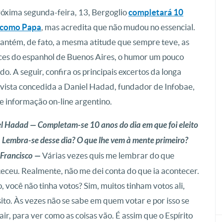
óxima segunda-feira, 13, Bergoglio
completará 10
 como Papa
, mas acredita que não mudou no essencial.
antém, de fato, a mesma atitude que sempre teve, as
es do espanhol de Buenos Aires, o humor um pouco
do. A seguir, confira os principais excertos da longa
vista concedida a Daniel Hadad, fundador de Infobae,
de informação on-line argentino.
l Hadad — Completam-se 10 anos do dia em que foi eleito
 Lembra-se desse dia? O que lhe vem à mente primeiro?
Francisco —
Várias vezes quis me lembrar do que
eceu. Realmente, não me dei conta do que ia acontecer.
 você não tinha votos? Sim, muitos tinham votos ali,
to. Às vezes não se sabe em quem votar e por isso se
ir, para ver como as coisas vão. É assim que o Espírito