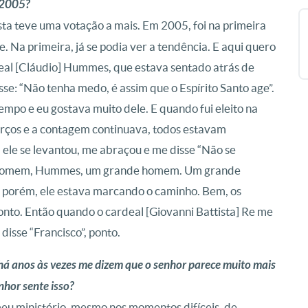
e 2005?
ta teve uma votação a mais. Em 2005, foi na primeira
. Na primeira, já se podia ver a tendência. E aqui quero
al [Cláudio] Hummes, que estava sentado atrás de
se: “Não tenha medo, é assim que o Espírito Santo age”.
po e eu gostava muito dele. E quando fui eleito na
erços e a contagem continuava, todos estavam
ele se levantou, me abraçou e me disse “Não se
de homem, Hummes, um grande homem. Um grande
, porém, ele estava marcando o caminho. Bem, os
 ponto. Então quando o cardeal [Giovanni Battista] Re me
isse “Francisco”, ponto.
á anos às vezes me dizem que o senhor parece muito mais
nhor sente isso?
u ministério, mesmo nos momentos difíceis, de