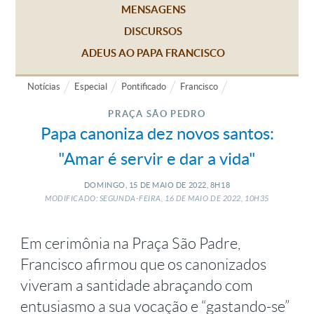
MENSAGENS
DISCURSOS
ADEUS AO PAPA FRANCISCO
Notícias
Especial
Pontificado
Francisco
PRAÇA SÃO PEDRO
Papa canoniza dez novos santos:
"Amar é servir e dar a vida"
DOMINGO, 15
DE
MAIO
DE
2022, 8H18
MODIFICADO: SEGUNDA-FEIRA, 16
DE
MAIO
DE
2022, 10H35
Em cerimônia na Praça São Padre,
Francisco afirmou que os canonizados
viveram a santidade abraçando com
entusiasmo a sua vocação e “gastando-se”