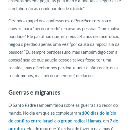
cristãos devem “pegá-las pela mão e ajudá-las a seguir esse
caminho, não as condenar desde o início”.
Citando o papel dos confessores, o Pontífice reiterou o
convite para “perdoar tudo” e tratar as pessoas “com muita
bondade”. Ele partilhou que, em seus 54 anos de sacerdócio,
negou o perdão apenas uma vez “por causa da hipocrisia da
pessoa”. “Eu sempre perdoei tudo, mas também digo com a
consciência de que aquela pessoa talvez fosse ter uma
recaída, mas o Senhor nos perdoa, ajudar a não recair, ou a
recair menos, mas perdoar sempre”, declarou.
Guerras e migrantes
O Santo Padre também falou sobre as guerras ao redor do
mundo. No dia em que se completaram
100 dias do início
do conflito entre Israel e o grupo radical Hamas
, em
7 de
outubro
, ele afirmou que “é arriscado fazer a paz, mas é