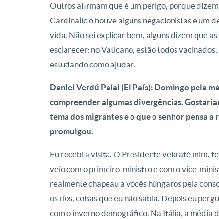
Outros afirmam que é um perigo, porque dizem 
Cardinalício houve alguns negacionistas e um de
vida. Não sei explicar bem, alguns dizem que a
esclarecer: no Vaticano, estão todos vacinados
estudando como ajudar.
Daniel Verdú Palai (El País): Domingo pela 
compreender algumas divergências. Gostaríam
tema dos migrantes e o que o senhor pensa a r
promulgou.
Eu recebi a visita. O Presidente veio até mim, te
veio com o primeiro-ministro e com o vice-minist
realmente chapeau a vocês húngaros pela consc
os rios, coisas que eu não sabia. Depois eu per
com o inverno demográfico. Na Itália, a média d