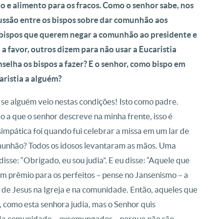
 e alimento para os fracos. Como o senhor sabe, nos
ussão entre os bispos sobre dar comunhão aos
há bispos que querem negar a comunhão ao presidente e
 a favor, outros dizem para não usar a Eucaristia
selha os bispos a fazer? E o senhor, como bispo em
aristia a alguém?
i se alguém veio nestas condições! Isto como padre.
 a que o senhor descreve na minha frente, isso é
impática foi quando fui celebrar a missa em um lar de
omunhão? Todos os idosos levantaram as mãos. Uma
sse: “Obrigado, eu sou judia”. E eu disse: “Aquele que
m prêmio para os perfeitos – pense no Jansenismo – a
de Jesus na Igreja e na comunidade. Então, aqueles que
como esta senhora judia, mas o Senhor quis
da comunidade – excomungados – porque não são