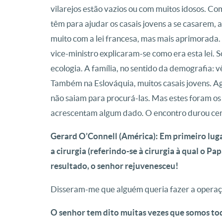
vilarejos estão vazios ou com muitos idosos. Com
têm para ajudar os casais jovens a se casarem, a
muito com a lei francesa, mas mais aprimorada. 
vice-ministro explicaram-se como era esta lei. 
ecologia. A família, no sentido da demografia: v
Também na Eslováquia, muitos casais jovens. A
não saiam para procurá-las. Mas estes foram o
acrescentam algum dado. O encontro durou cer
Gerard O’Connell (América): Em primeiro luga
a cirurgia (referindo-se à cirurgia à qual o 
resultado, o senhor rejuvenesceu!
Disseram-me que alguém queria fazer a operaç
O senhor tem dito muitas vezes que somos tod