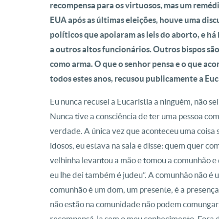
recompensa para os virtuosos, mas um remédio
EUA após as últimas eleições, houve uma disc
políticos que apoiaram as leis do aborto, e 
a outros altos funcionários. Outros bispos são
como arma. O que o senhor pensa e o que acon
todos estes anos, recusou publicamente a Euc
Eu nunca recusei a Eucaristia a ninguém, não se
Nunca tive a consciência de ter uma pessoa como
verdade. A única vez que aconteceu uma coisa s
idosos, eu estava na sala e disse: quem quer c
velhinha levantou a mão e tomou a comunhão e di
eu lhe dei também é judeu”. A comunhão não é u
comunhão é um dom, um presente, é a presença 
não estão na comunidade não podem comungar, 
recompensá-la sem o meu conhecimento. Fora 