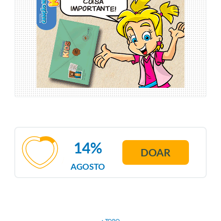
14%
DOAR
AGOSTO
↑ TOPO