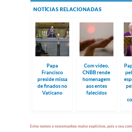
NOTÍCIAS RELACIONADAS
Papa
Com vídeo,
Pap
Francisco
CNBB rende
pe
preside missa
homenagem
esp
de finados no
aos entes
pe
Vaticano
falecidos
co
Evite nomes e testemunhos muito explícitos, pois o seu com