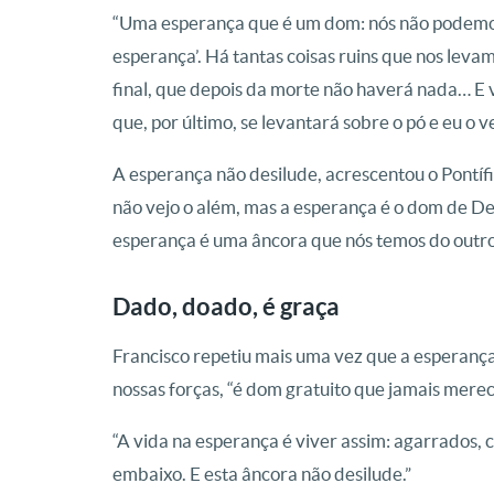
“Uma esperança que é um dom: nós não podemos
esperança’. Há tantas coisas ruins que nos leva
final, que depois da morte não haverá nada… E v
que, por último, se levantará sobre o pó e eu o v
A esperança não desilude, acrescentou o Pontífic
não vejo o além, mas a esperança é o dom de Deu
esperança é uma âncora que nós temos do outro 
Dado, doado, é graça
Francisco repetiu mais uma vez que a esperanç
nossas forças, “é dom gratuito que jamais merec
“A vida na esperança é viver assim: agarrados, 
embaixo. E esta âncora não desilude.”