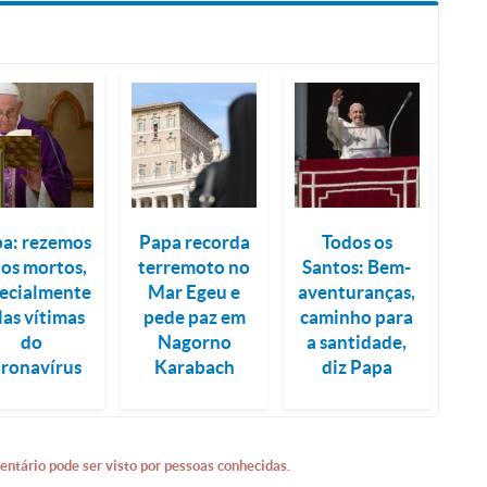
a: rezemos
Papa recorda
Todos os
los mortos,
terremoto no
Santos: Bem-
ecialmente
Mar Egeu e
aventuranças,
las vítimas
pede paz em
caminho para
do
Nagorno
a santidade,
ronavírus
Karabach
diz Papa
entário pode ser visto por pessoas conhecidas.