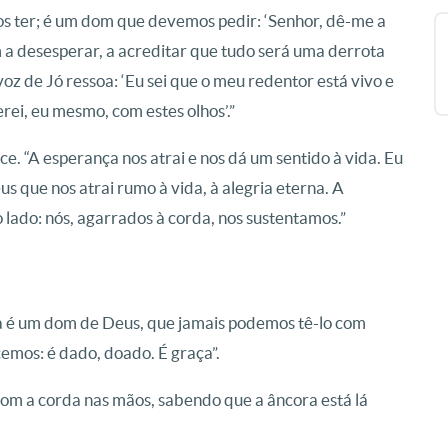
 ter; é um dom que devemos pedir: ‘Senhor, dê-me a
m a desesperar, a acreditar que tudo será uma derrota
oz de Jó ressoa: ‘Eu sei que o meu redentor está vivo e
erei, eu mesmo, com estes olhos’.”
e. “A esperança nos atrai e nos dá um sentido à vida. Eu
s que nos atrai rumo à vida, à alegria eterna. A
lado: nós, agarrados à corda, nos sustentamos.”
a é um dom de Deus, que jamais podemos tê-lo com
emos: é dado, doado. É graça”.
com a corda nas mãos, sabendo que a âncora está lá