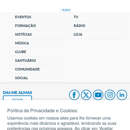
↑ TOPO
EVENTOS
TV
FORMAÇÃO
RÁDIO
NOTÍCIAS
LOJA
MÚSICA
CLUBE
SANTUÁRIO
COMUNIDADE
SOCIAL
DAI-ME ALMAS
DOAR
Política de Privacidade e Cookies:
Fundação João Paulo II
Usamos cookies em nossos sites para lhe fornecer uma
experiência mais dinâmica e agradável, lembrando as suas
Pedido de Oração
preferências nos próximos acessos. Ao clicar em “Aceitar