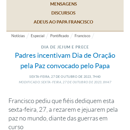
MENSAGENS
DISCURSOS
ADEUS AO PAPA FRANCISCO
Notícias
Especial
Pontificado
Francisco
DIA DE JEJUM E PRECE
Padres incentivam Dia de Oração
pela Paz convocado pelo Papa
SEXTA-FEIRA, 27
DE
OUTUBRO
DE
2023, 7H40
MODIFICADO: SEXTA-FEIRA, 27
DE
OUTUBRO
DE
2023, 8H47
Francisco pediu que fiéis dediquem esta
sexta-feira, 27, a rezarem e jejuarem pela
paz no mundo, diante das guerras em
curso