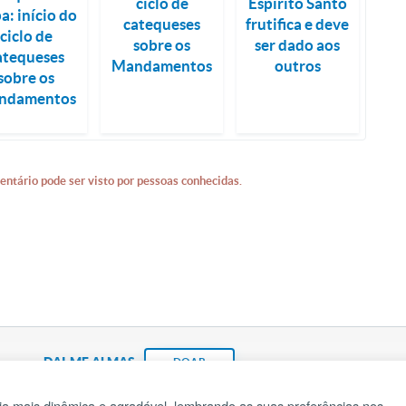
ciclo de
Espírito Santo
a: início do
catequeses
frutifica e deve
ciclo de
sobre os
ser dado aos
atequeses
Mandamentos
outros
sobre os
ndamentos
entário pode ser visto por pessoas conhecidas.
DAI-ME ALMAS
DOAR
a mais dinâmica e agradável, lembrando as suas preferências nos