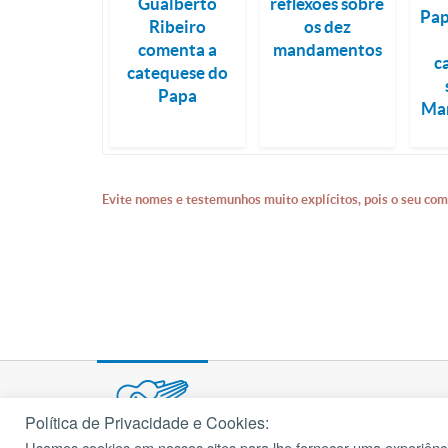
Gualberto
reflexões sobre
Pap
Ribeiro
os dez
comenta a
mandamentos
c
catequese do
Papa
Ma
Evite nomes e testemunhos muito explícitos, pois o seu com
Política de Privacidade e Cookies:
Usamos cookies em nossos sites para lhe fornecer uma experiênci