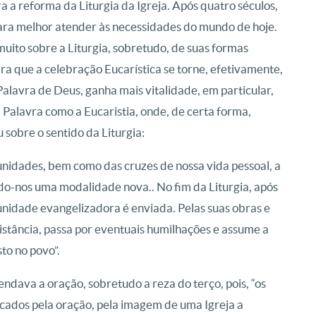
a a reforma da Liturgia da Igreja. Após quatro séculos,
ra melhor atender às necessidades do mundo de hoje.
muito sobre a Liturgia, sobretudo, de suas formas
ara que a celebração Eucarística se torne, efetivamente,
Palavra de Deus, ganha mais vitalidade, em particular,
 Palavra como a Eucaristia, onde, de certa forma,
u sobre o sentido da Liturgia:
nidades, bem como das cruzes de nossa vida pessoal, a
ndo-nos uma modalidade nova.. No fim da Liturgia, após
munidade evangelizadora é enviada. Pelas suas obras e
distância, passa por eventuais humilhações e assume a
to no povo”.
ndava a oração, sobretudo a reza do terço, pois, “os
cados pela oração, pela imagem de uma Igreja a