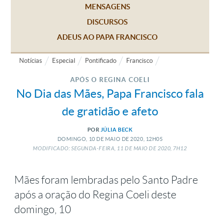
MENSAGENS
DISCURSOS
ADEUS AO PAPA FRANCISCO
Notícias
Especial
Pontificado
Francisco
APÓS O REGINA COELI
No Dia das Mães, Papa Francisco fala
de gratidão e afeto
POR
JÚLIA BECK
DOMINGO, 10
DE
MAIO
DE
2020, 12H05
MODIFICADO: SEGUNDA-FEIRA, 11
DE
MAIO
DE
2020, 7H12
Mães foram lembradas pelo Santo Padre
após a oração do Regina Coeli deste
domingo, 10