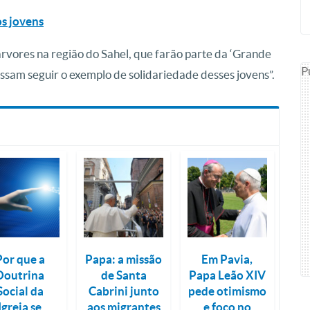
os jovens
árvores na região do Sahel, que farão parte da ‘Grande
P
ssam seguir o exemplo de solidariedade desses jovens”.
Por que a
Papa: a missão
Em Pavia,
Doutrina
de Santa
Papa Leão XIV
Social da
Cabrini junto
pede otimismo
Igreja se
aos migrantes
e foco no