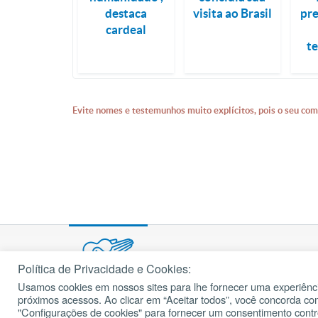
destaca
visita ao Brasil
pr
cardeal
t
Evite nomes e testemunhos muito explícitos, pois o seu com
Política de Privacidade e Cookies:
Usamos cookies em nossos sites para lhe fornecer uma experiênci
© 2002 – 2026
próximos acessos. Ao clicar em “Aceitar todos”, você concorda c
cancaonova.com
Todos os direitos reservados.
"Configurações de cookies" para fornecer um consentimento cont