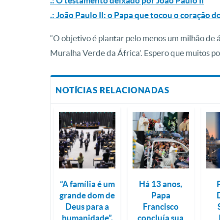
.: O testamento deixado por João Paulo II
.: João Paulo II: o Papa que tocou o coração d
“O objetivo é plantar pelo menos um milhão de 
Muralha Verde da África’. Espero que muitos po
NOTÍCIAS RELACIONADAS
“A família é um
Há 13 anos,
grande dom de
Papa
Deus para a
Francisco
humanidade”,
concluía sua