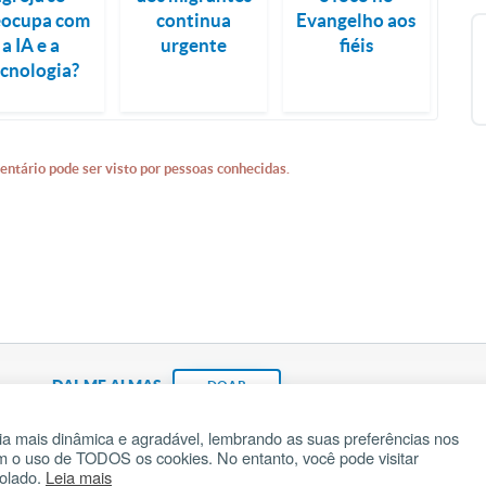
eocupa com
continua
Evangelho aos
a IA e a
urgente
fiéis
ecnologia?
entário pode ser visto por pessoas conhecidas.
DAI-ME ALMAS
DOAR
a mais dinâmica e agradável, lembrando as suas preferências nos
om o uso de TODOS os cookies. No entanto, você pode visitar
Fundação João Paulo II
Pedido de Oração
Ma
rolado.
Leia mais