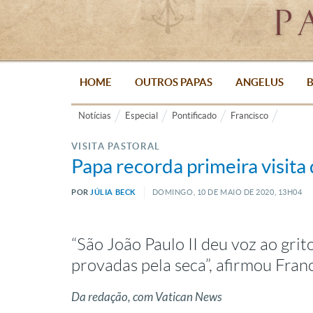
HOME
OUTROS PAPAS
ANGELUS
B
Notícias
Especial
Pontificado
Francisco
VISITA PASTORAL
Papa recorda primeira visita
POR
JÚLIA BECK
DOMINGO, 10
DE
MAIO
DE
2020, 13H04
“São João Paulo II deu voz ao gri
provadas pela seca”, afirmou Fran
Da redação, com Vatican News