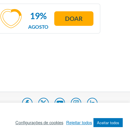
19%
DOAR
AGOSTO
Configurações de cookies
Rejeitar todos
Aceitar todos
pa do site
Internacional