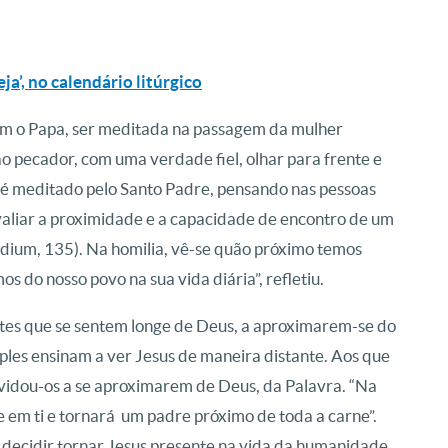
ja’, no calendário litúrgico
om o Papa, ser meditada na passagem da mulher
ao pecador, com uma verdade fiel, olhar para frente e
o é meditado pelo Santo Padre, pensando nas pessoas
avaliar a proximidade e a capacidade de encontro de um
audium, 135). Na homilia, vê-se quão próximo temos
 do nosso povo na sua vida diária”, refletiu.
dotes que se sentem longe de Deus, a aproximarem-se do
ples ensinam a ver Jesus de maneira distante. Aos que
nvidou-os a se aproximarem de Deus, da Palavra. “Na
 em ti e tornará um padre próximo de toda a carne”.
é decidir tornar Jesus presente na vida da humanidade.