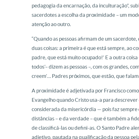
pedagogia da encarnação, da inculturação”, sub
sacerdotes a escolha da proximidade – um modo,
atenção ao outro.
“Quando as pessoas afirmam de um sacerdote, q
duas coisas: a primeira é que está sempre, ao co
padre, que está muito ocupado!’ E a outra coisa
todos’– dizem as pessoas –, com os grandes, co
creem’… Padres próximos, que estão, que falam
A proximidade é adjetivada por Francisco como 
Evangelho quando Cristo usa-a para descrever o
considerada da misericórdia — pois faz sempre 
distâncias – e da verdade – que é também a fid
de classificá-las ou defini-as. O Santo Padre al
adjetivo, pautada na qualificação da pessoa pela