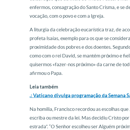
enfermos, consagração do Santo Crisma, e se d
vocação, com o povo e com a Igreja.
A liturgia da celebração eucarística traz, de ac
profeta Isaías, exemplo para os que se conside
proximidade dos pobres e dos doentes. Segundo 
como com o rei David, se mantém próximo e fie
quisermos «fazer-nos próximo» da carne de todo
afirmou o Papa.
Leia também
.: Vaticano divulga programação da Semana 
Na homilia, Francisco recordou as escolhas que 
escriba ou mestre da lei. Mas decidiu Cristo po
estrada”. “O Senhor escolheu ser Alguém próximo