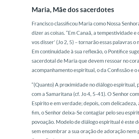
Maria, Mãe dos sacerdotes
Francisco classificou Maria como Nossa Senhor
dizer as coisas. “Em Canaã, a tempestividade e 
vos disser’ (Jo 2, 5) – tornarão essas palavras o
Em continuidade à sua reflexão, o Pontífice sug
sacerdotal de Maria que devem ressoar no cora
acompanhamento espiritual, o da Confissão e o
“(Quanto) A proximidade no diálogo espiritual
com a Samaritana (cf. Jo 4, 5-41). O Senhor co
Espírito e em verdade; depois, com delicadeza, 
fim, o Senhor deixa-Se contagiar pelo seu espírit
povoação. Modelo de diálogo espiritual é este 
sem ensombrar a sua oração de adoração nem pô