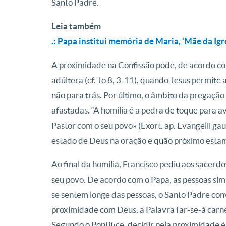
Santo Padre.
Leia também
.: Papa institui memória de Maria, ‘Mãe da Igre
A proximidade na Confissão pode, de acordo c
adúltera (cf. Jo 8, 3-11), quando Jesus permite 
não para trás. Por último, o âmbito da pregaçã
afastadas. “A homilia é a pedra de toque para 
Pastor com o seu povo» (Exort. ap. Evangelii g
estado de Deus na oração e quão próximo estamos
Ao final da homilia, Francisco pediu aos sacer
seu povo. De acordo com o Papa, as pessoas sim
se sentem longe das pessoas, o Santo Padre co
proximidade com Deus, a Palavra far-se-á carne
Segundo o Pontífice, decidir pela proximidade 