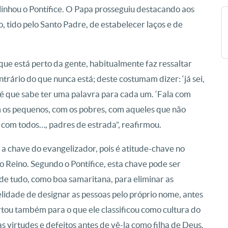
linhou o Pontífice. O Papa prosseguiu destacando aos
 tido pelo Santo Padre, de estabelecer laços e de
ue está perto da gente, habitualmente faz ressaltar
ntrário do que nunca está; deste costumam dizer: ‘já sei,
 é que sabe ter uma palavra para cada um. ‘Fala com
m os pequenos, com os pobres, com aqueles que não
 com todos…, padres de estrada”, reafirmou.
a chave do evangelizador, pois é atitude-chave no
 Reino. Segundo o Pontífice, esta chave pode ser
de tudo, como boa samaritana, para eliminar as
elidade de designar as pessoas pelo próprio nome, antes
ertou também para o que ele classificou como cultura do
s virtudes e defeitos antes de vê-la como filha de Deus.