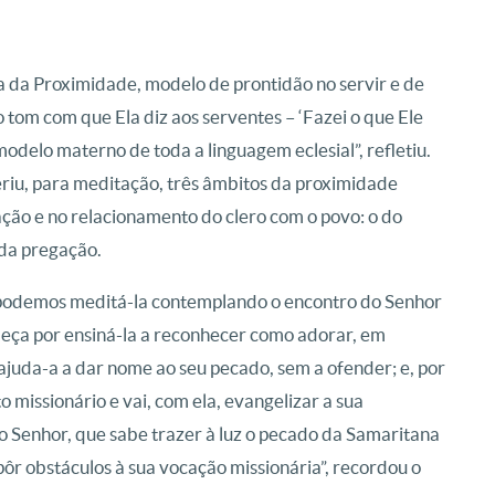
a da Proximidade, modelo de prontidão no servir e de
o tom com que Ela diz aos serventes – ‘Fazei o que Ele
 modelo materno de toda a linguagem eclesial”, refletiu.
eriu, para meditação, três âmbitos da proximidade
ção e no relacionamento do clero com o povo: o do
 da pregação.
, podemos meditá-la contemplando o encontro do Senhor
meça por ensiná-la a reconhecer como adorar, em
ajuda-a a dar nome ao seu pecado, sem a ofender; e, por
o missionário e vai, com ela, evangelizar a sua
do Senhor, que sabe trazer à luz o pecado da Samaritana
r obstáculos à sua vocação missionária”, recordou o