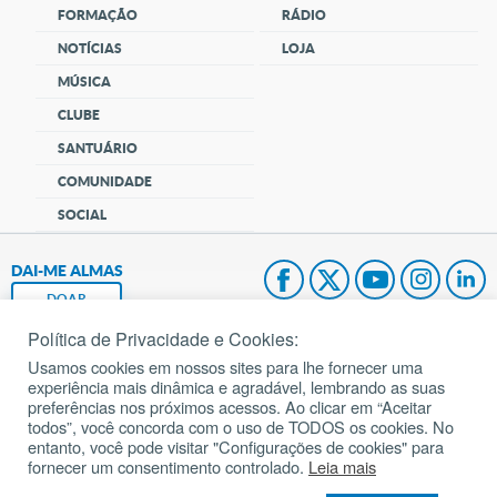
FORMAÇÃO
RÁDIO
NOTÍCIAS
LOJA
MÚSICA
CLUBE
SANTUÁRIO
COMUNIDADE
SOCIAL
DAI-ME ALMAS
DOAR
Política de Privacidade e Cookies:
Fundação João Paulo II
Usamos cookies em nossos sites para lhe fornecer uma
experiência mais dinâmica e agradável, lembrando as suas
Pedido de Oração
preferências nos próximos acessos. Ao clicar em “Aceitar
todos”, você concorda com o uso de TODOS os cookies. No
Mapa do site
entanto, você pode visitar "Configurações de cookies" para
fornecer um consentimento controlado.
Leia mais
Internacional