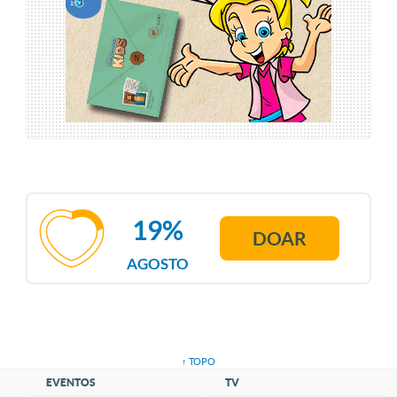
19%
DOAR
AGOSTO
↑ TOPO
EVENTOS
TV