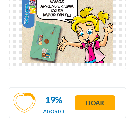
19%
DOAR
AGOSTO