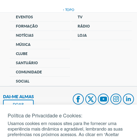
↑ TOPO
EVENTOS
TV
FORMAÇÃO
RÁDIO
NOTÍCIAS
LOJA
MÚSICA
CLUBE
SANTUÁRIO
COMUNIDADE
SOCIAL
DAI-ME ALMAS
DOAR
Política de Privacidade e Cookies:
Fundação João Paulo II
Usamos cookies em nossos sites para lhe fornecer uma
experiência mais dinâmica e agradável, lembrando as suas
Pedido de Oração
preferências nos próximos acessos. Ao clicar em “Aceitar